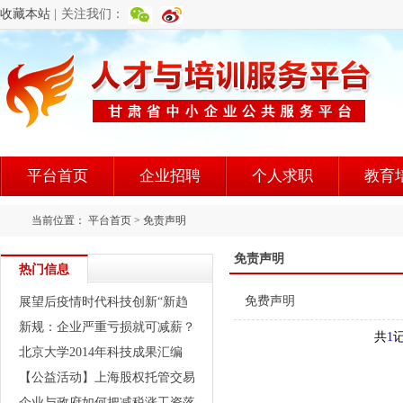
收藏本站
|
关注我们：
平台首页
企业招聘
个人求职
教育
当前位置：
平台首页
>
免责声明
免责声明
热门信息
免费声明
展望后疫情时代科技创新“新趋
势”
新规：企业严重亏损就可减薪？
共
1
北京大学2014年科技成果汇编
【公益活动】上海股权托管交易
中心挂牌融资培训（2016年第1
企业与政府如何把减税涨工资落