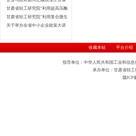
期）
实
甘肃省轻工研究院“利用超高压酶
解制备玛咖酒的技术及其产业化
甘肃省轻工研究院“利用复合微生
研究”等 三个项目通过省级科技
物絮凝剂资源化处理马铃薯淀粉
关于举办全省中小企业政策大讲
成果鉴定
有机废水关键技术的研究”等两个
堂的通知
省级科研项目通过科技厅验收
收藏本站
平台介绍
指导单位：中华人民共和国工业和信息
承办单位：甘肃省轻工研究院 0
陇ICP